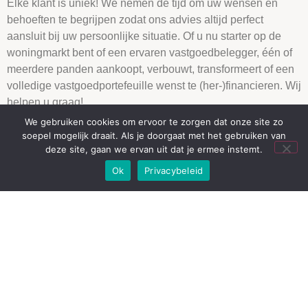
Elke klant is uniek! We nemen de tijd om uw wensen en
behoeften te begrijpen zodat ons advies altijd perfect
aansluit bij uw persoonlijke situatie. Of u nu starter op de
woningmarkt bent of een ervaren vastgoedbelegger, één of
meerdere panden aankoopt, verbouwt, transformeert of een
volledige vastgoedportefeuille wenst te (her-)financieren. Wij
helpen u graag!
We gebruiken cookies om ervoor te zorgen dat onze site zo
soepel mogelijk draait. Als je doorgaat met het gebruiken van
deze site, gaan we ervan uit dat je ermee instemt.
Ok
Privacybeleid